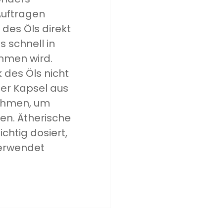
Auftragen
des Öls direkt
s schnell in
mmen wird.
 des Öls nicht
ner Kapsel aus
nehmen, um
n. Ätherische
chtig dosiert,
erwendet