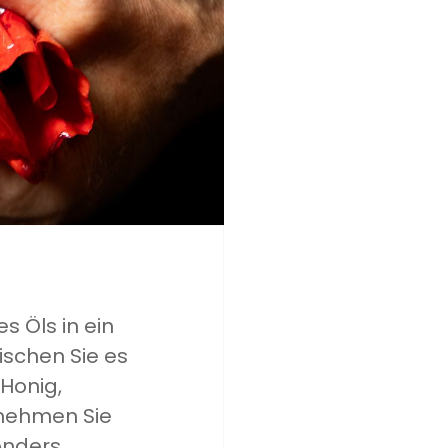
s Öls in ein
ischen Sie es
Honig,
 nehmen Sie
onders