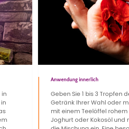
Anwendung innerlich
 in
Geben Sie 1 bis 3 Tropfen de
 in
Getränk Ihrer Wahl oder m
as
mit einem Teelöffel rohem 
tem
Joghurt oder Kokosöl und
ch
die Mischung ein. Eine bes