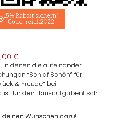
15% Rabatt sichern!
Code: reich2022
5,00 €
h, in denen die aufeinander
chungen “Schlaf Schön” für
lück & Freude“ bei
us” für den Hausaufgabentisch
 deinen Wünschen dazu!